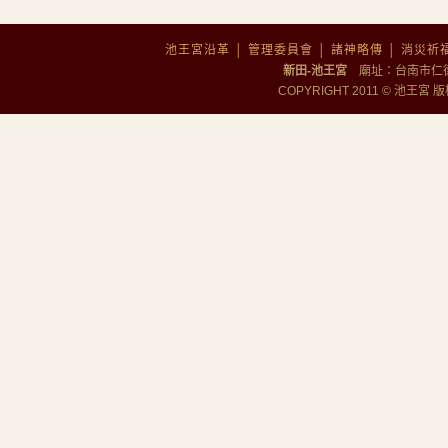
池王宮沿革
│
管理委員會
│
諸神略傳
│
消災祈
新田-池王宮
廟址：台南市仁德區勝
COPYRIGHT 2011 © 池王宮