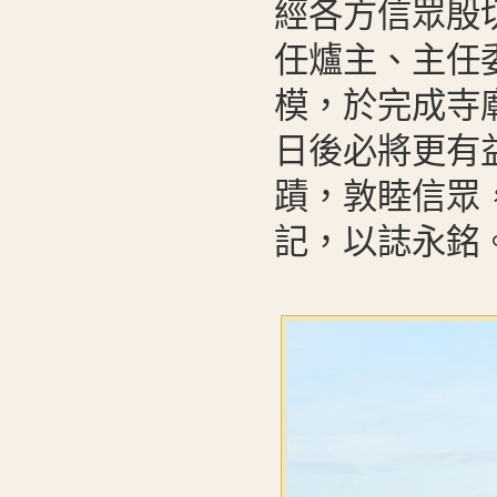
經各方信眾殷
任爐主、主任
模，於完成寺
日後必將更有
蹟，敦睦信眾
記，以誌永銘