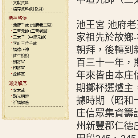
文獻資料
檔存資料(限會員)
諸神略傳
池王宮 池府老
池府千歲 (池府老王爺)
三曹元帥 (三曹老爺)
家祖先於故鄉
三太子（中壇元帥）
李府三位千歲
朝拜，後轉到新
福德正神
註生娘娘
百三十一年，
劍將軍
印將軍
年來皆由本庄
虎將軍
消災解厄
期擲杯選爐主
安太歲
點光明燈
據時期（昭和
祈福解惑
庄信眾集資籌
州新豐郡仁德