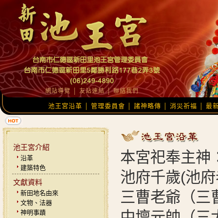
網站導覽
│
友站連結
│
聯絡我們
池王宮沿革
管理委員會
諸神略傳
消災祈福
最
│
│
│
│
池王宮介紹
本宮祀奉主神
沿革
建築特色
池府千歲(池
文獻資料
三曹老爺（三
新田地名由來
文物、法器
神明事蹟
中壇元帥（三