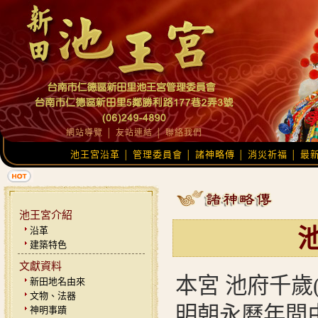
網站導覽
│
友站連結
│
聯絡我們
池王宮沿革
管理委員會
諸神略傳
消災祈福
最
│
│
│
│
池王宮介紹
沿革
建築特色
文獻資料
本宮 池府千歲
新田地名由來
文物、法器
明朝永曆年間
神明事蹟