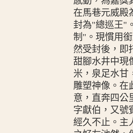
感動，為嘉獎
在馬巷元威殿
封為"總巡王"
制"。現慣用
然受封後，即
甜腳水井中現
米，泉足水甘
雕塑神像。在
意，直奔四公
字獻伯，又號
經久不止。主