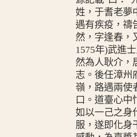
姓，于耆老夢
遇有疾疫，禱
然，字逢春，
1575年)武
然為人耿介，
志。後任漳州
嶺，路遇兩使
口。道臺心中
如以一己之身
服，遂即化身