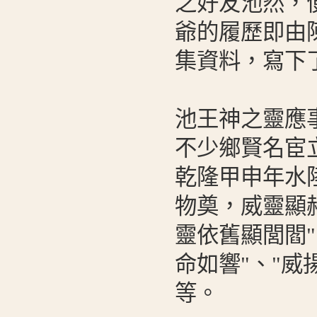
之好友池然，便
爺的履歷即由
集資料，寫下
池王神之靈應
不少鄉賢名宦
乾隆甲申年水
物奠，威靈顯
靈依舊顯閭閻"
命如響"、"威
等。