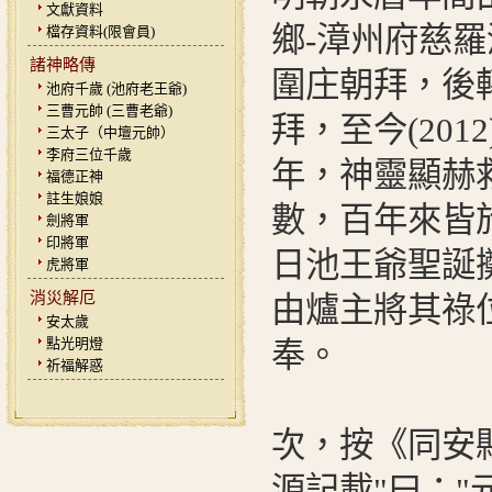
文獻資料
鄉-漳州府慈
檔存資料(限會員)
諸神略傳
圍庄朝拜，後
池府千歲 (池府老王爺)
三曹元帥 (三曹老爺)
拜，至今(201
三太子（中壇元帥）
李府三位千歲
年，神靈顯赫
福德正神
註生娘娘
數，百年來皆
劍將軍
印將軍
日池王爺聖誕
虎將軍
消災解厄
由爐主將其祿
安太歲
點光明燈
奉。
祈福解惑
次，按《同安
源記載"曰：