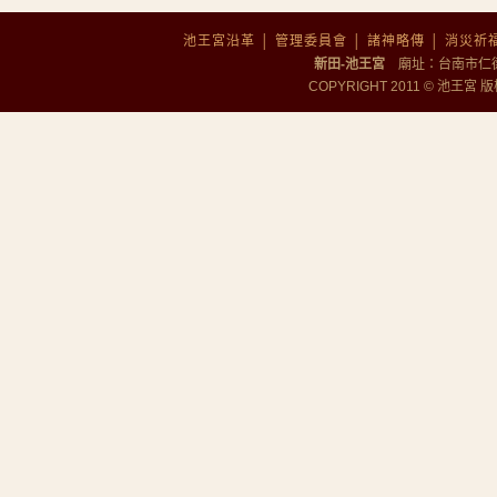
池王宮沿革
│
管理委員會
│
諸神略傳
│
消災祈
新田-池王宮
廟址：台南市仁德區勝
COPYRIGHT 2011 © 池王宮