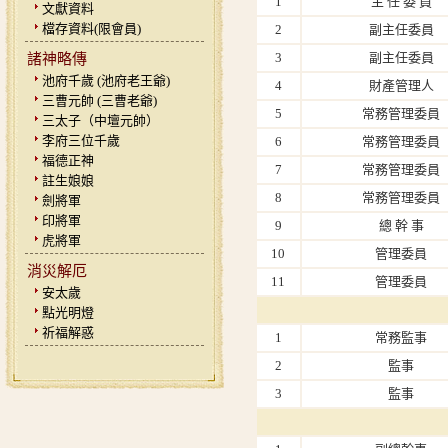
1
主 任 委 員
文獻資料
檔存資料(限會員)
2
副主任委員
3
副主任委員
諸神略傳
池府千歲 (池府老王爺)
4
財產管理人
三曹元帥 (三曹老爺)
5
常務管理委員
三太子（中壇元帥）
李府三位千歲
6
常務管理委員
福德正神
7
常務管理委員
註生娘娘
8
常務管理委員
劍將軍
印將軍
9
總 幹 事
虎將軍
10
管理委員
消災解厄
11
管理委員
安太歲
點光明燈
祈福解惑
1
常務監事
2
監事
3
監事