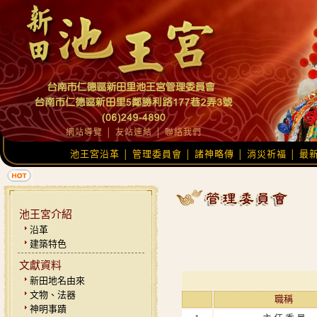
網站導覽
│
友站連結
│
聯絡我們
池王宮沿革
管理委員會
諸神略傳
消災祈福
最
│
│
│
│
池王宮介紹
沿革
建築特色
文獻資料
新田地名由來
文物、法器
職稱
神明事蹟