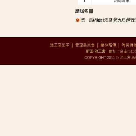
1
副總幹事
歷屆名冊
第一屆組織代表暨(第九屆)管
池王宮沿革
│
管理委員會
│
諸神略傳
│
消災祈
新田-池王宮
廟址：台南市仁德區勝
COPYRIGHT 2011 © 池王宮