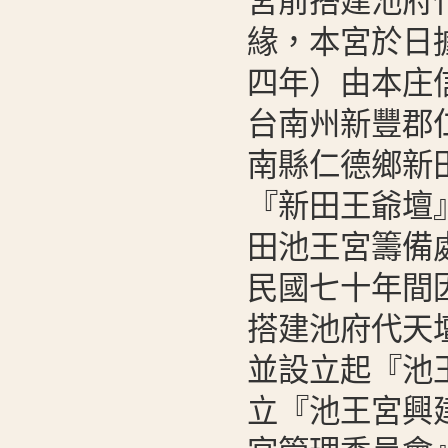
宮前搭建池府
緣，本宮於日
四年）由本庄
台南州新豐郡
南縣仁德鄉新田
『新田王爺壇
田池王宮籌備
民國七十年間
搭建池府代天
並設立起『池
立『池王宮興