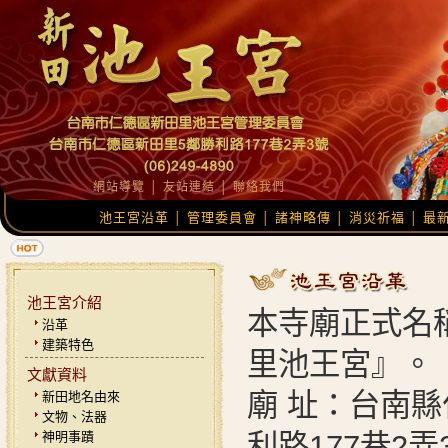
網站導覽
│
友站連結
│
聯絡我們
池王宮沿革
管理委員會
諸神略傳
消災祈福
最
│
│
│
│
池王宮介紹
本寺廟正式名
沿革
建築特色
里池王宮』。
文獻資料
廟 址：台南
新田地名由來
文物、法器
神明事蹟
利路177巷2弄