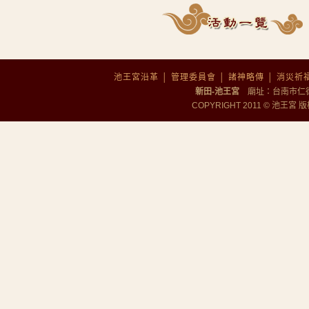
歲次丙午年正月初九【拜天公
福，佑國安民。
本宮謹訂於歲次丙午年.....
大年初五【安太歲】暨【點光
池王宮沿革
│
管理委員會
│
諸神略傳
│
消災祈
【安太歲】科儀
.....
新田-池王宮
廟址：台南市仁德區勝
COPYRIGHT 2011 © 池王宮