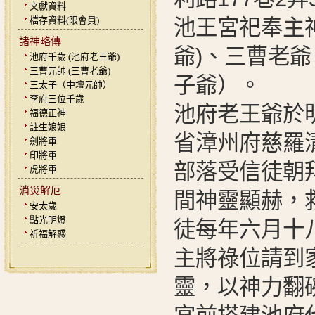
文獻資料
檔存資料(限會員)
池王宮祀奉主
諸神略傳
爺)、三曹老
池府千歲 (池府老王爺)
三曹元帥 (三曹老爺)
子爺）。
三太子（中壇元帥）
李府三位千歲
池府老王爺於
福德正神
註生娘娘
省漳州府慈羅
劍將軍
印將軍
部落受信徒朝拜
虎將軍
消災解厄
間神靈顯赫，
安太歲
點光明燈
徒每年六月十
祈福解惑
主將祿位請到
靈，以神力翻