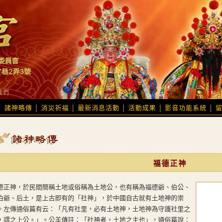
我們
諸神略傳
消災祈福
最新消息活動
活動成果
影音功能系統
│
│
│
│
│
│
福德正神
德正神，於民間簡稱土地或俗稱為土地公，也有稱為福德爺、伯公、
伯爺、后土，是上古即有的「社神」，於中國自古就有土地神的崇
。左傳通俗篇有云：「凡有社里，必有土地神，土地神為守護社里之
，謂之上公。」。公羊傳註：「社神者，土地之主也」，通俗篇說：