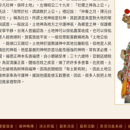
今凡社神，俱呼土地」。左傳昭公二十九年：「社稷之神為上公。」
氏註：「用幣於社，謂請教於上公。」禮記說：「仲春之月，擇元曰
民社。」稱為社曰，所謂土地神就是社神，其起源是來是對大地的敬
與感恩。一般說法，土地神為地方之守護神祇，為鄉里之神，保護鄉
安寧平靜。台灣人普遍認為，土地神可以保佑農業收成，也可以保佑
意人經商順利，旅客旅途平安，一般信眾較喜歡稱祂為「土地公伯
」，既順口又親切。土地神於道教諸神中其地位雖較低，但祂是人民
親近的神祇，祂是基層的神明亦是功能性極強的神明，常有求必應 。
聞，福德正神本名張福德，自小聰穎至孝；三十六歲時，官朝廷總稅
，為官清廉正直，體恤百姓之疾苦，做了許許多多善事。在民間，土
公也被視為財神與福神，因為民間相信「有土斯有財」，因此土地公
被商家奉為守護神。據說他還能使五穀豐收，因此，很多人就把土地
迎進家裡祭拜。
理委員會
│
諸神略傳
│
消災祈福
│
最新消息
│
最新活動
│
影音功能系統
│