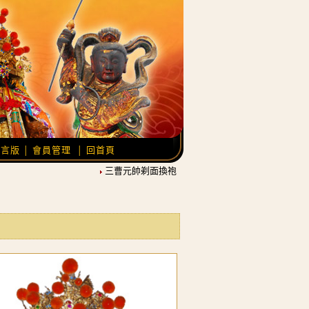
留言版
會員管理
回首頁
│
│
三曹元帥剃面換袍，農曆12月21日覆靈開光。
池王