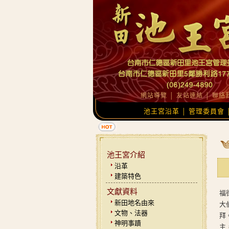
網站導覽
│
友站連結
│
聯絡
池王宮沿革
管理委員會
│
池王宮介紹
沿革
建築特色
文獻資料
福
新田地名由來
大
文物、法器
拜
神明事蹟
主