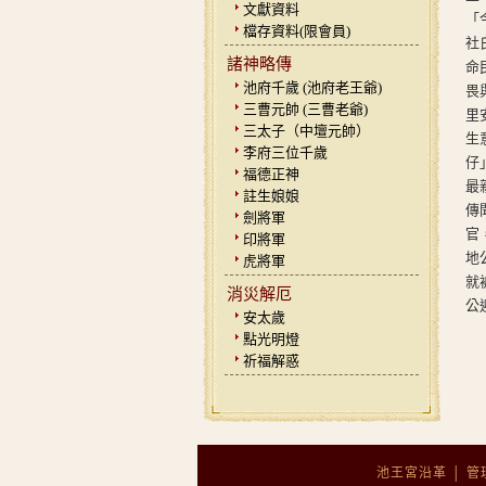
文獻資料
「
檔存資料(限會員)
社
諸神略傳
命
池府千歲 (池府老王爺)
畏
三曹元帥 (三曹老爺)
里
三太子（中壇元帥）
生
李府三位千歲
仔
福德正神
最
註生娘娘
傳
劍將軍
官
印將軍
地
虎將軍
就
消災解厄
公
安太歲
點光明燈
祈福解惑
池王宮沿革
│
管