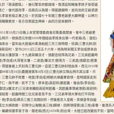
土於『南溪郡區』，後衍繁至府都城域，惟清廷知曉後李姓子孫受逼
逃亡，後代逐改李、呂兩氏以為隱。得道建廟時，並向池府王爺求請
化李家老祖正果之位。於民國七十年間三曹老爺更大顯神靈，以神力
碗賜藥救世，各方信眾感念神庥，由四方前來朝拜。
2011年10月23日晚上本宮管理委員會召集委員開會，會中三老爺更
乩明示，祂係西元年間1659年間經由李姓來台第一代老祖(名：道松)
海來台，當年由大陸福州乘漁船經三天三夜時間，班請(三曹元帥)到
灣新田村，至今(2011)已三百五十六年。祂為明末闖王李自成原來自
西省北籓部落，十九歲與羅汝才、張獻忠結拜為兄弟，三兄弟起義時
是(李自成)大哥管北籓、二弟是(羅汝才)管南方、三弟是(張獻忠)管東
。得道後被上天封為三曹元帥，這是三曹元帥封號由來。西元2010年
國99年5月16日(農曆庚寅年4月3日)三曹元帥又降乩明示其沿革，示
：三曹元帥不姓曹，祂是(李自成)明朝大順義軍首領，是時國家走到
不仁、政不順、民不了生，原本是(高迎祥)要起義，後由吾(李自成)
張獻忠)(羅汝才)三兄弟來輔助高迎祥起義，因起義事情被洩密(高迎祥)
被殺害。起義時間三位兄弟意見不合，三兄弟率領大軍攻打不同地
，祂(李自成)帶兵三進三攻開封府，然後進京入皇殿，崇禎皇帝自縊
成立大順政朝，召降守山海關(吳三桂)歸順，因將領侵害(吳三桂)家眷，後清兵入關
，繼續保護李家子孫，隨老祖(西元1659年)到台灣，大陸已經改變找不到。當