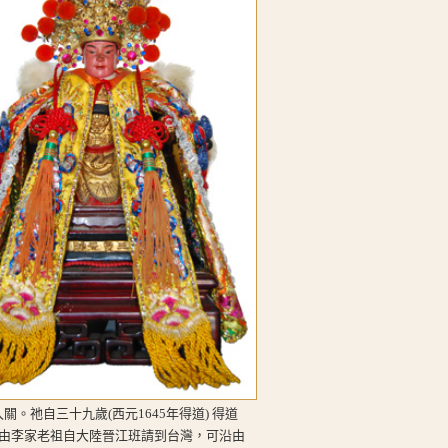
。祂自三十九歲(西元1645年得道) 得道
時由李家老祖自大陸晉江班請到台灣，可沿由