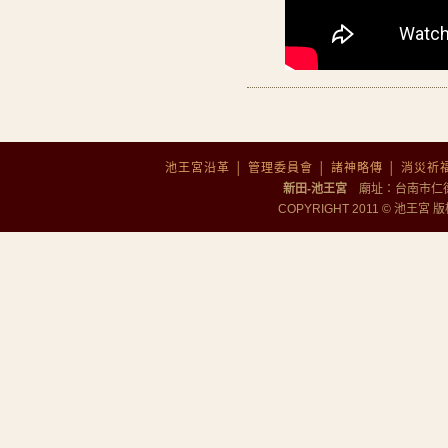
池王宮沿革
│
管理委員會
│
諸神略傳
│
消災祈
新田-池王宮
廟址：台南市仁德區勝
COPYRIGHT 2011 © 池王宮