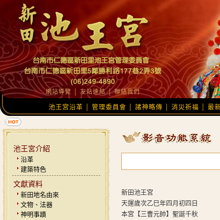
網站導覽
│
友站連結
│
聯絡我們
池王宮沿革
管理委員會
諸神略傳
消災祈福
最
│
│
│
│
池王宮介紹
沿革
建築特色
文獻資料
新田池王宮
新田地名由來
天運歲次乙巳年四月初四日
文物、法器
本宮【三曹元帥】聖誕千秋
神明事蹟