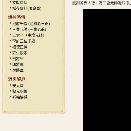
文獻資料
感謝各界大德，為三曹元帥誕辰添
檔存資料(限會員)
諸神略傳
池府千歲 (池府老王爺)
三曹元帥 (三曹老爺)
三太子（中壇元帥）
李府三位千歲
福德正神
註生娘娘
劍將軍
印將軍
虎將軍
消災解厄
安太歲
點光明燈
祈福解惑